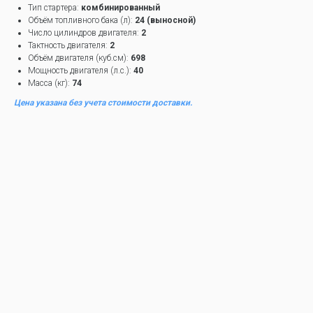
Тип стартера:
комбинированный
Объём топливного бака (л):
24 (выносной)
Число цилиндров двигателя:
2
Тактность двигателя:
2
Объём двигателя (куб.см):
698
Мощность двигателя (л.с.):
40
Масса (кг):
74
Цена указана без учета стоимости доставки.