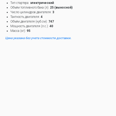
Тип стартера:
электрический
Объём топливного бака (л):
25 (выносной)
Число цилиндров двигателя:
3
Тактность двигателя:
4
Объём двигателя (куб.см):
747
Мощность двигателя (л.с.):
40
Масса (кг):
95
Цена указана без учета стоимости доставки.