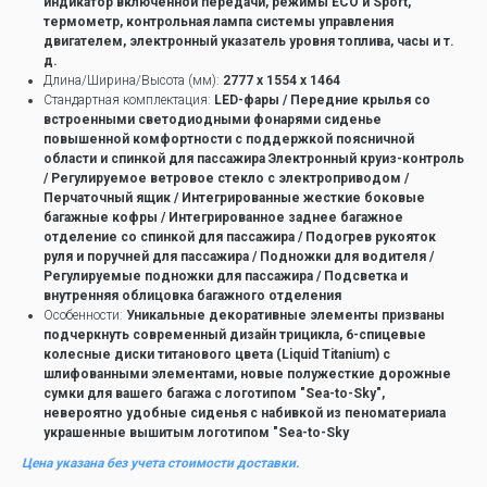
индикатор включенной передачи, режимы ECO и Sport,
термометр, контрольная лампа системы управления
двигателем, электронный указатель уровня топлива, часы и т.
д.
Длина/Ширина/Высота (мм):
2777 x 1554 x 1464
Стандартная комплектация:
LED-фары / Передние крылья со
встроенными светодиодными фонарями сиденье
повышенной комфортности с поддержкой поясничной
области и спинкой для пассажира Электронный круиз-контроль
/ Регулируемое ветровое стекло с электроприводом /
Перчаточный ящик / Интегрированные жесткие боковые
багажные кофры / Интегрированное заднее багажное
отделение со спинкой для пассажира / Подогрев рукояток
руля и поручней для пассажира / Подножки для водителя /
Регулируемые подножки для пассажира / Подсветка и
внутренняя облицовка багажного отделения
Особенности:
Уникальные декоративные элементы призваны
подчеркнуть современный дизайн трицикла, 6-спицевые
колесные диски титанового цвета (Liquid Titanium) с
шлифованными элементами, новые полужесткие дорожные
сумки для вашего багажа с логотипом "Sea-to-Sky",
невероятно удобные сиденья с набивкой из пеноматериала
украшенные вышитым логотипом "Sea-to-Sky
Цена указана без учета стоимости доставки.