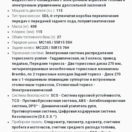
жидкостного охлаждения с электронным впрыском топлива и
электронным управлением дроссельной заслонкой
Мощность двигателя (л.с.):
115
Тип трансмиссии:
SE6, 6-ступенчатая коробка переключения
передач с передачей заднего хода, полуавтоматическая
Масса (кг):
408
Клиренс (мм):
115
Объём топливного бака (л):
27
Передние шины:
MC165 / 55R15 55H
Заднее колесо:
MC225 / 50R15 76H
Тормозная система:
Электронная система распределения
тормозного усилия - Гидравлическая, на 3 колеса; привод
педалью, Передние тормоза - Два тормозных диска 270 мм,
четырехпоршневые моноблочные тормозные механизмы
Brembo, по 2 тормозные колодки Задний тормоз - Диск 270
мм с 1-поршневым плавающим суппортом и встроенным
стояночным тормозом, Стояночный тормоз -
Электромеханический
Системы безопасности:
SCS - Система курсовой устойчивости,
TCS - Противобуксовочная система, ABS - Антиблокировочная
система, DPS™ - Динамический усилитель руля,
Противоугонная система, Цифровая кодируемая система
безопасности (D.E.S.S.™)
Приборная панель:
Спидометр, тахометр, одометр, счетчики
пробега и моточасов, счетчик среднего расхода топлива,