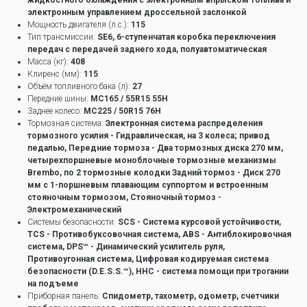
жидкостного охлаждения с электронным впрыском топлива и
электронным управлением дроссельной заслонкой
Мощность двигателя (л.с.):
115
Тип трансмиссии:
SE6, 6-ступенчатая коробка переключения
передач с передачей заднего хода, полуавтоматическая
Масса (кг):
408
Клиренс (мм):
115
Объём топливного бака (л):
27
Передние шины:
MC165 / 55R15 55H
Заднее колесо:
MC225 / 50R15 76H
Тормозная система:
Электронная система распределения
тормозного усилия - Гидравлическая, на 3 колеса; привод
педалью, Передние тормоза - Два тормозных диска 270 мм,
четырехпоршневые моноблочные тормозные механизмы
Brembo, по 2 тормозные колодки Задний тормоз - Диск 270
мм с 1-поршневым плавающим суппортом и встроенным
стояночным тормозом, Стояночный тормоз -
Электромеханический
Системы безопасности:
SCS - Система курсовой устойчивости,
TCS - Противобуксовочная система, ABS - Антиблокировочная
система, DPS™ - Динамический усилитель руля,
Противоугонная система, Цифровая кодируемая система
безопасности (D.E.S.S.™), HHC - cистема помощи при трогании
на подъеме
Приборная панель:
Спидометр, тахометр, одометр, счетчики