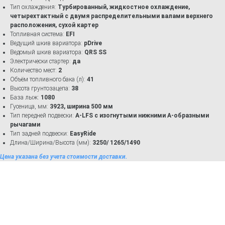
Тип охлаждения:
Турбированный, жидкостное охлаждение,
четырехтактный с двумя распределительными валами верхнего
расположения, сухой картер
Топливная система:
EFI
Ведущий шкив вариатора:
pDrive
Ведомый шкив вариатора:
QRS SS
Электрически стартер:
да
Количество мест:
2
Объём топливного бака (л):
41
Высота грунтозацепа:
38
База лыж:
1080
Гусеница, мм:
3923, ширина 500 мм
Тип передней подвески:
A-LFS с изогнутыми нижними А-образными
рычагами
Тип задней подвески:
EasyRide
Длина/Ширина/Высота (мм):
3250/ 1265/1490
Цена указана без учета стоимости доставки.