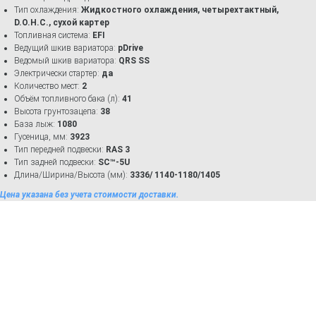
Тип охлаждения:
Жидкостного охлаждения, четырехтактный,
D.O.H.C., сухой картер
Топливная система:
EFI
Ведущий шкив вариатора:
pDrive
Ведомый шкив вариатора:
QRS SS
Электрически стартер:
да
Количество мест:
2
Объём топливного бака (л):
41
Высота грунтозацепа:
38
База лыж:
1080
Гусеница, мм:
3923
Тип передней подвески:
RAS 3
Тип задней подвески:
SC™-5U
Длина/Ширина/Высота (мм):
3336
/ 1140-1180/1405
Цена указана без учета стоимости доставки.