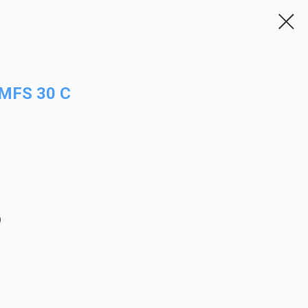
MFS 30 C
)