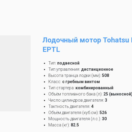
Лодочный мотор Tohatsu 
EPTL
Тип:
подвесной
Тип управления:
дистанционное
Высота транца лодки (мм):
508
Класс:
с гребным винтом
Тип стартера:
комбинированный
Объём топливного бака (л):
25
(выносной
Число цилиндров двигателя:
3
Тактность двигателя:
4
Объём двигателя (куб.см):
526
Мощность двигателя (л.с.):
30
Масса (кг):
82.5