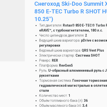
Снегоход Ski-Doo Summit X
850 E-TEC Turbo R SHOT H
10.25″)
Тип двигателя:
Rotax® 850 E-TEC® Turbo 
eRAVE™, с турбонагнетателем, 180 л.с.
Число цилиндров двигателя:
2
Ведущий шкив вариатора:
pDrive с возм
регулировки
Ведомый шкив вариатора:
QRS Vent Plus
Электрически стартер:
Система SHOT
Реверс:
RER
Платформа:
RevGen5
Руль:
U-образный алюминиевый руль с 
рукоятками
Тормозная система:
Гоночная тормозная
гидравлической магистралью в оплетк
стали
Количество мест:
1
Объём топливного бака (л):
36
Объём масляного бака (л):
3,4