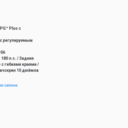
HPG™ Plus с
 с регулируемым
306
180 л.с. / Задняя
 с гибкими краями /
 Тачскрин 10 дюймов
м салона.