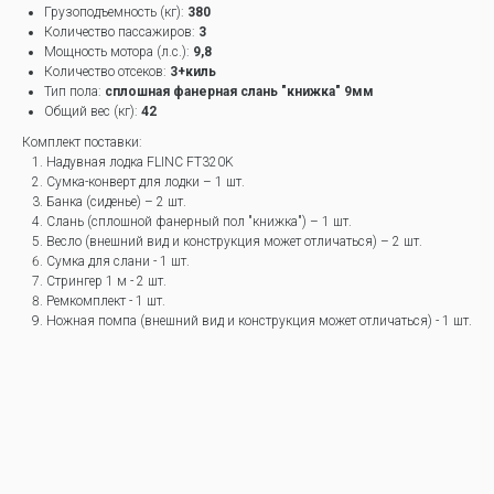
Грузоподъемность (кг):
380
Количество пассажиров:
3
Мощность мотора (л.с.):
9,8
Количество отсеков:
3+киль
Тип пола:
сплошная фанерная слань "книжка" 9мм
Общий вес (кг):
42
Комплект поставки:
Надувная лодка FLINC FT320K
Сумка-конверт для лодки – 1 шт.
Банка (сиденье) – 2 шт.
Слань (сплошной фанерный пол "книжка") – 1 шт.
Весло (внешний вид и конструкция может отличаться) – 2 шт.
Сумка для слани - 1 шт.
Стрингер 1 м - 2 шт.
Ремкомплект - 1 шт.
Ножная помпа (внешний вид и конструкция может отличаться) - 1 шт.