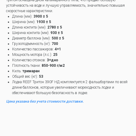
Тритон оснащена дном катамаранного типа, что придает большую
устойчивость на воде и лучшую управляемость, значительно повышая
скоростные характеристики.
Длина (мм):
3900 ± 5
Ширина (мм):
1930 ± 5
Длина кокпита (мм):
2780 ± 5
Ширина кокпита (мм):
93
0 ± 5
Диаметр баллона (мм):
500 ± 5
Грузоподъемность (кг):
700
Количество пассажиров:
4+1
Мощность мотора (л.с.):
25
Количество отсеков:
3+дно
Плотность ткани:
850-900 г/м2
Киль:
тримаран
Общий вес (кг):
53
Лодка REEF Тритон 390F НД комплектуется 2 фальшбортами по всей
длине баллонов, которые увеличивают мореходность лодки и
обеспечивают большую безопасность в лодке.
Цена указана без учета стоимости доставки.