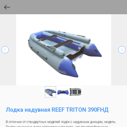
Лодка надувная REEF TRITON 390FНД
В отличии от стандартных моделей лодок с надувным днищем, модель