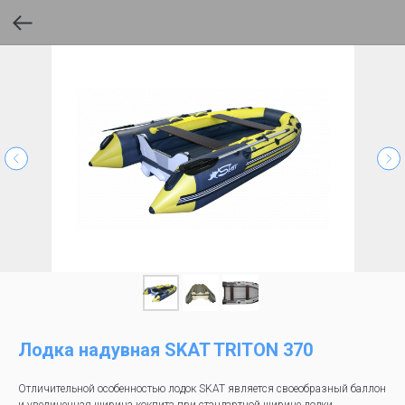
Лодка надувная SKAT TRITON 370
Отличительной особенностью лодок SKAT является своеобразный баллон