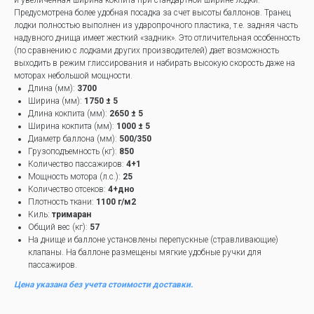
и увеличенная ширина кокпита при стандартной ширине лодки.
Предусмотрена более удобная посадка за счет высоты баллонов. Транец
лодки полностью выполнен из ударопрочного пластика, т.е. задняя часть
надувного днища имеет жесткий «задник». Это отличительная особенность
(по сравнению с лодками других производителей) дает возможность
выходить в режим глиссирования и набирать высокую скорость даже на
моторах небольшой мощности.
Длина (мм):
3700
Ширина (мм):
1750 ± 5
Длина кокпита (мм):
2650 ± 5
Ширина кокпита (мм):
100
0 ± 5
Диаметр баллона (мм):
500/350
Грузоподъемность (кг):
850
Количество пассажиров:
4+1
Мощность мотора (л.с.):
25
Количество отсеков:
4+дно
Плотность ткани:
1100 г/м2
Киль:
тримаран
Общий вес (кг):
57
На днище и баллоне установлены перепускные (стравливающие)
клапаны. На баллоне размещены мягкие удобные ручки для
пассажиров.
Цена указана без учета стоимости доставки.