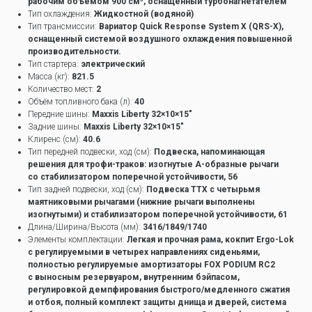
рабочим объемом 900 см³, оснащенный турбонагнетателем
Тип охлаждения:
Жидкостной (водяной)
Тип трансмиссии:
Вариатор Quick Response System X (QRS-X),
оснащенный системой воздушного охлаждения повышенной
производительности.
Тип стартера:
электрический
Масса (кг):
821.5
Количество мест:
2
Объём топливного бака (л):
40
Передние шины:
Maxxis Liberty 32×10×15″
Задние шины:
Maxxis Liberty 32×10×15″
Клиренс (см):
40.6
Тип передней подвески, ход (см):
Подвеска, напоминающая
решения для трофи-траков: изогнутые А-образные рычаги
со стабилизатором поперечной устойчивости, 56
Тип задней подвески, ход (см):
Подвеска ТТХ с четырьмя
маятниковыми рычагами (нижние рычаги выполнены
изогнутыми) и стабилизатором поперечной устойчивости, 61
Длина/Ширина/Высота (мм):
3416/1849/1740
Элементы комплектации:
Легкая и прочная рама, кокпит Ergo-Lok
с регулируемыми в четырех направлениях сиденьями,
полностью регулируемые амортизаторы FOX PODIUM RC2
с выносным резервуаром, внутренним бэйпасом,
регулировкой демпфирования быстрого/медленного сжатия
и отбоя, полный комплект защиты днища и дверей, система