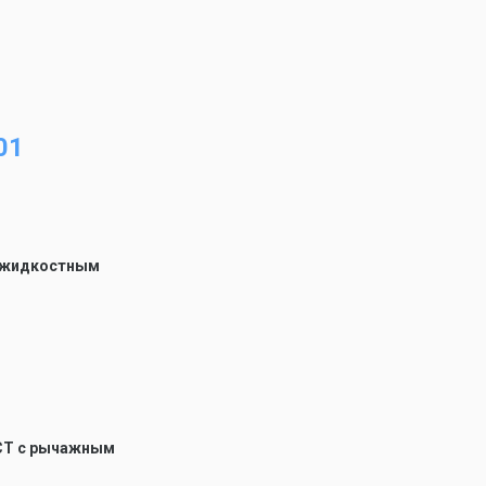
01
с жидкостным
CT с рычажным